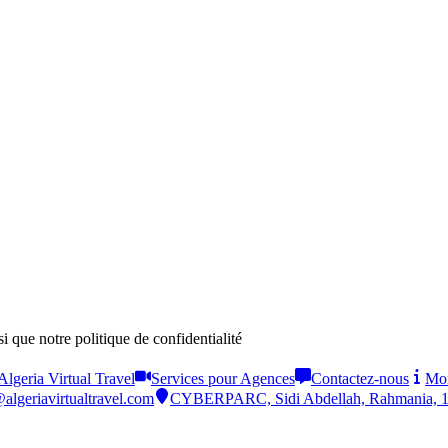
si que notre politique de confidentialité
 Algeria Virtual Travel
Services pour Agences
Contactez-nous
Mon
algeriavirtualtravel.com
CYBERPARC, Sidi Abdellah, Rahmania, 16