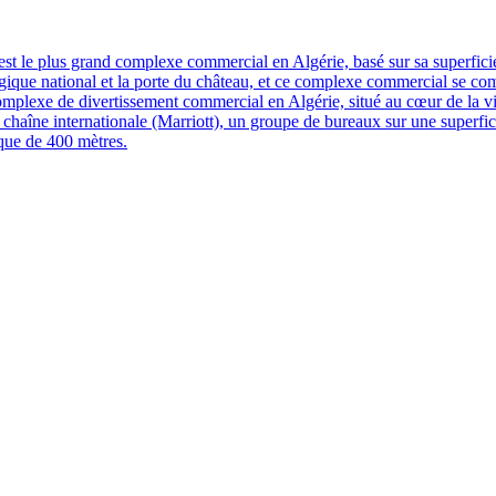
t le plus grand complexe commercial en Algérie, basé sur sa superficie to
ologique national et la porte du château, et ce complexe commercial se c
complexe de divertissement commercial en Algérie, situé au cœur de la 
 chaîne internationale (Marriott), un groupe de bureaux sur une superfi
ique de 400 mètres.