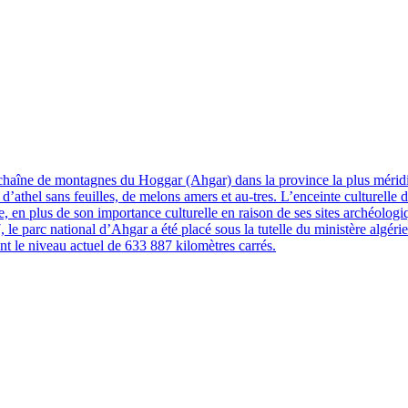
a chaîne de montagnes du Hoggar (Ahgar) dans la province la plus méridi
’athel sans feuilles, de melons amers et au-tres. L’enceinte culturelle
ne, en plus de son importance culturelle en raison de ses sites archéolog
le parc national d’Ahgar a été placé sous la tutelle du ministère algérie
ant le niveau actuel de 633 887 kilomètres carrés.