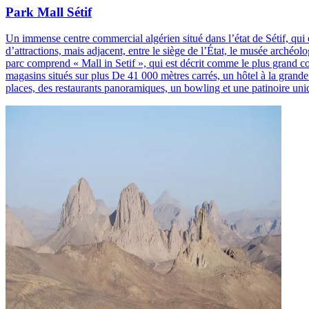
Park Mall Sétif
Un immense centre commercial algérien situé dans l’état de Sétif, qui es
d’attractions, mais adjacent, entre le siège de l’État, le musée arché
parc comprend « Mall in Setif », qui est décrit comme le plus grand 
magasins situés sur plus De 41 000 mètres carrés, un hôtel à la grande
places, des restaurants panoramiques, un bowling et une patinoire un