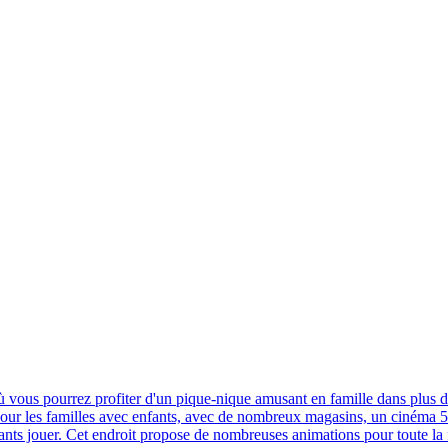
ù vous pourrez profiter d'un pique-nique amusant en famille dans plus d
ait pour les familles avec enfants, avec de nombreux magasins, un cinéma
fants jouer. Cet endroit propose de nombreuses animations pour toute la f