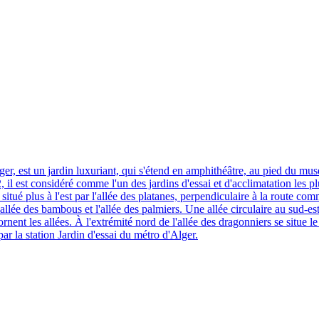
ger, est un jardin luxuriant, qui s'étend en amphithéâtre, au pied du 
il est considéré comme l'un des jardins d'essai et d'acclimatation les p
 situé plus à l'est par l'allée des platanes, perpendiculaire à la route co
allée des bambous et l'allée des palmiers. Une allée circulaire au sud-est,
rnent les allées. À l'extrémité nord de l'allée des dragonniers se situe
r la station Jardin d'essai du métro d'Alger.