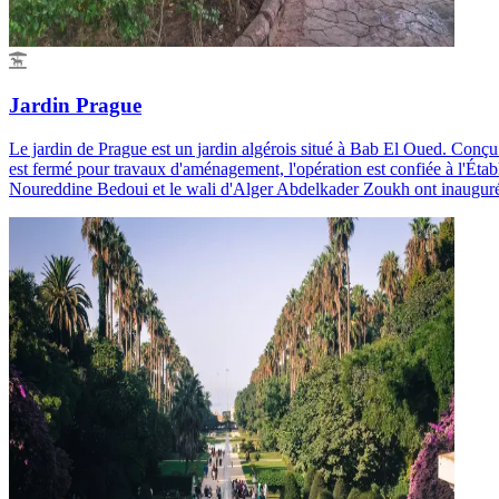
Jardin Prague
Le jardin de Prague est un jardin algérois situé à Bab El Oued. Conç
est fermé pour travaux d'aménagement, l'opération est confiée à l'Éta
Noureddine Bedoui et le wali d'Alger Abdelkader Zoukh ont inauguré le