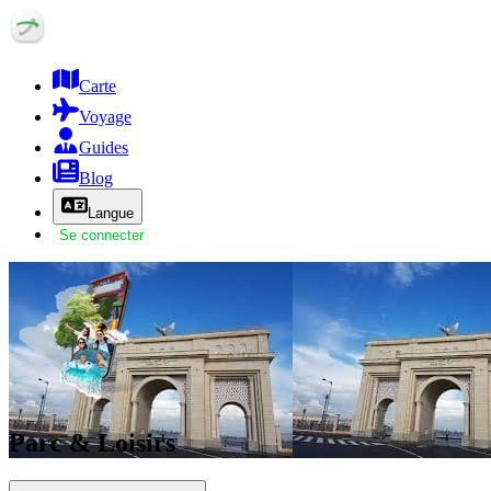
Carte
Voyage
Guides
Blog
Langue
Se connecter
Parc & Loisirs