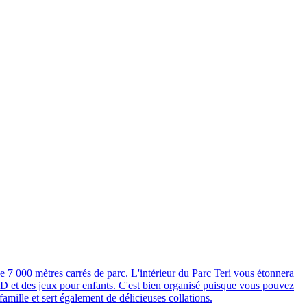
e 7 000 mètres carrés de parc. L'intérieur du Parc Teri vous étonnera
 5D et des jeux pour enfants. C'est bien organisé puisque vous pouvez
amille et sert également de délicieuses collations.