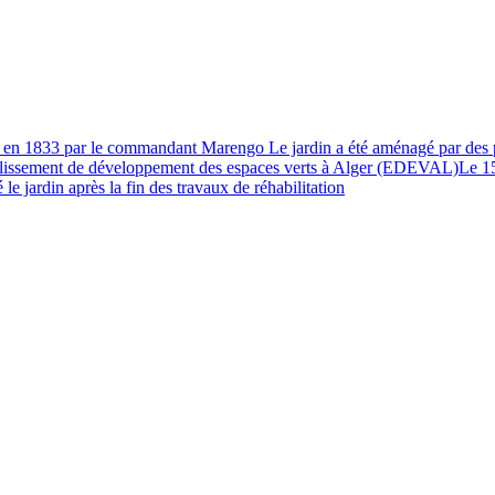
u en 1833 par le commandant Marengo Le jardin a été aménagé par des pr
blissement de développement des espaces verts à Alger (EDEVAL)Le 15 jan
 jardin après la fin des travaux de réhabilitation