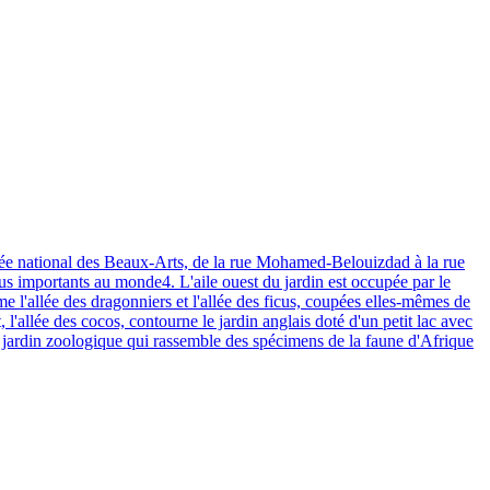
musée national des Beaux-Arts, de la rue Mohamed-Belouizdad à la rue
lus importants au monde4. L'aile ouest du jardin est occupée par le
mme l'allée des dragonniers et l'allée des ficus, coupées elles-mêmes de
 l'allée des cocos, contourne le jardin anglais doté d'un petit lac avec
 le jardin zoologique qui rassemble des spécimens de la faune d'Afrique