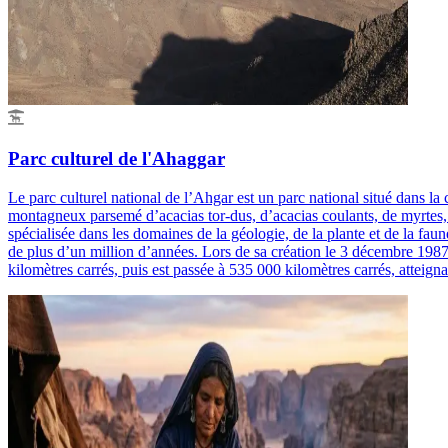
Parc culturel de l'Ahaggar
Le parc culturel national de l’Ahgar est un parc national situé dans l
montagneux parsemé d’acacias tor-dus, d’acacias coulants, de myrtes, d
spécialisée dans les domaines de la géologie, de la plante et de la fau
de plus d’un million d’années. Lors de sa création le 3 décembre 1987, 
kilomètres carrés, puis est passée à 535 000 kilomètres carrés, atteign