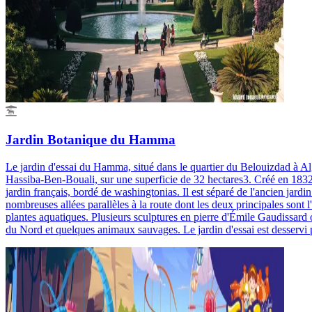
Jardin Botanique du Hamma
Le jardin d'essai du Hamma, situé dans le quartier du Belouizdad à Al
Hassiba-Ben-Bouali, sur une superficie de 32 hectares3. Créé en 1832, 
jardin français, bordé de washingtonias. Il est séparé de l'ancien jardin
nombreuses allées parallèles à la route dont les deux principales sont l'
plantes aquatiques. Plusieurs sculptures en pierre d'Émile Gaudissard o
du Nord et quelques animaux sauvages. Le jardin d'essai est desservi pa