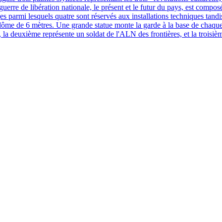
la guerre de libération nationale, le présent et le futur du pays, est compo
 parmi lesquels quatre sont réservés aux installations techniques tandi
dôme de 6 mètres. Une grande statue monte la garde à la base de chaque
la deuxième représente un soldat de l'ALN des frontières, et la troisièm