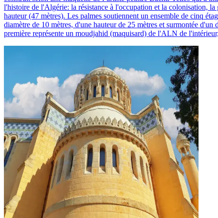
l'histoire de l'Algérie: la résistance à l'occupation et la colonisation, 
hauteur (47 mètres). Les palmes soutiennent un ensemble de cinq étages
diamètre de 10 mètres, d'une hauteur de 25 mètres et surmontée d'un 
première représente un moudjahid (maquisard) de l'ALN de l'intérieur, 