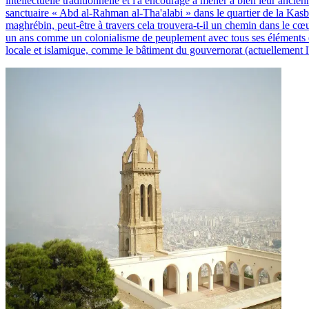
intellectuelle traditionnelle et l'a encouragé à mener à bien leur anc
sanctuaire « Abd al-Rahman al-Tha'alabi » dans le quartier de la Kasbah 
maghrébin, peut-être à travers cela trouvera-t-il un chemin dans le cœur
un ans comme un colonialisme de peuplement avec tous ses éléments et d
locale et islamique, comme le bâtiment du gouvernorat (actuellement l'É