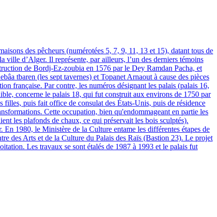
 ville d’Alger. Il représente, par ailleurs, l’un des derniers témoins
nstruction de Bordj-Ez-zoubia en 1576 par le Dey Ramdan Pacha, et
bâa tbaren (les sept tavernes) et Topanet Arnaout à cause des pièces
ion française. Par contre, les numéros désignant les palais (palais 16,
nible, concerne le palais 18, qui fut construit aux environs de 1750 par
illes, puis fait office de consulat des États-Unis, puis de résidence
transformations. Cette occupation, bien qu'endommageant en partie les
ent les plafonds de chaux, ce qui préservait les bois sculptés).
. En 1980, le Ministère de la Culture entame les différentes étapes de
tre des Arts et de la Culture du Palais des Raïs (Bastion 23). Le projet
tation. Les travaux se sont étalés de 1987 à 1993 et le palais fut