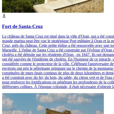
Fort de Santa-Cruz
Le château de Santa Cruz est situé dans la ville d'Oran, qui a été constr
grande marina peut être vue le stratégique Port militaire à Oran et la m
Cruz, près du château. Cette petite église a été renouvelée avec une t
Marseille. L'église de Santa Cruz a été construite par l'évêque d'Oran à
choléra a été détruite par les résidents d'Oran , en 1847. Ils ont demand
ont été sauvées de l'épidémie de choléra. En l'honneur de ce miracle, un
considérée comme le protecteur de la ville. Célébrant l'anniversaire de
environs ont pris le pèlerinage grimpant sur le chemin de la montagne v
constituées de murs épais continus de plus de deux kilomètres et demi, 
a été construit avec du fer, du bois, du sable, du citron vert et de l'eau 
pour renforcer les fortifications en pénétrant les profondeurs de la colli
différentes collines. À l'époque coloniale, il était nécessaire d'obteni