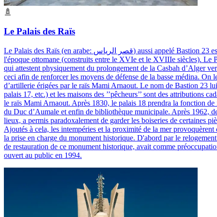
Le Palais des Raïs
Le Palais des Raïs (en arabe: قصر الرياس) aussi appelé Bastion 23 est un ensemble de trois palais (numérotés 17, 18 et 23), ainsi que de six maisons des pêcheurs (numérotées 5, 7, 9, 11, 13 et 15), datant tous de
l'époque ottomane (construits entre le XVIe et le XVIIIe siècles). Le Pa
qui attestent physiquement du prolongement de la Casbah d’Alger vers
ceci afin de renforcer les moyens de défense de la basse médina. On l
d’artillerie érigées par le raïs Mami Arnaout. Le nom de Bastion 23 lui 
palais 17, etc.) et les maisons des ’’pêcheurs’’ sont des attributions c
le raïs Mami Arnaout. Après 1830, le palais 18 prendra la fonction de 
du Duc d’Aumale et enfin de bibliothèque municipale. Après 1962, des 
lieux, a permis paradoxalement de garder les boiseries de certaines piè
Ajoutés à cela, les intempéries et la proximité de la mer provoquèrent
la prise en charge du monument historique. D'abord par le relogement de
de restauration de ce monument historique, avait comme préoccupation m
ouvert au public en 1994.