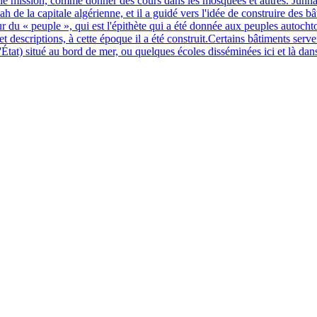
ienne mission, comme donner des cours dans les mosquées et autres. Junna
de la capitale algérienne, et il a guidé vers l'idée de construire des bâ
 du « peuple », qui est l'épithète qui a été donnée aux peuples autochton
escriptions, à cette époque il a été construit.Certains bâtiments serve
tat) situé au bord de mer, ou quelques écoles disséminées ici et là dans 