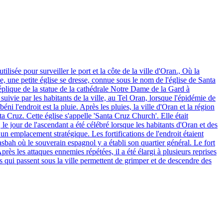
lisée pour surveiller le port et la côte de la ville d'Oran., Où la
ne, une petite église se dresse, connue sous le nom de l'église de Santa
réplique de la statue de la cathédrale Notre Dame de la Gard à
suivie par les habitants de la ville, au Tel Oran, lorsque l'épidémie de
ni l'endroit est la pluie. Après les pluies, la ville d'Oran et la région
ta Cruz. Cette église s'appelle 'Santa Cruz Church'. Elle était
e jour de l'ascendant a été célébré lorsque les habitants d'Oran et des
un emplacement stratégique. Les fortifications de l'endroit étaient
sbah où le souverain espagnol y a établi son quartier général. Le fort
 Après les attaques ennemies répétées, il a été élargi à plusieurs reprises
nels qui passent sous la ville permettent de grimper et de descendre des