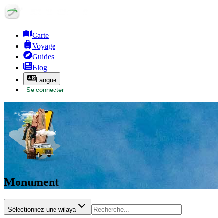
Carte
Voyage
Guides
Blog
Langue
Se connecter
Monument
Sélectionnez une wilaya