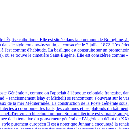
e l'Église catholique. Elle est située dans la commune de Bologhine, à
u dans le style romano-byzantin, et consacrée le 2 juillet 1872. L'extéri
t qu'à l'est comme d'habitude. La basilique est construite sur un promont
, où se trouve le cimetière Saint-Eugène. Elle est considérée comme «
ste Générale », comme on l'appelait à l'époque coloniale française, dans 
d » (anciennement Islay et Micheli) se rencontrent, s'ouvrant sur le va
eaux de la mer Méditerranée. La construction de la Poste Générale sous
chitectes à coordonner les halls, les colonnes et les plafonds du bâtiment
 chef-d'œuvre architectural unique. Son architecture est vibrante, au ry
est née de la tentative du gouverneur général de l'Algérie au début du X
n. style purement européen Il est à noter que Junnar a encouragé la renaiss