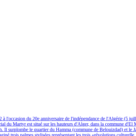
à l'occasion du 20e anniversaire de l'indépendance de l'Algérie (5 juil
l du Martyr est situé sur les hauteurs d'Alger, dans la commune d'El Mad
h. Il surplombe le quartier du Hamma (commune de Belouizdad) et le Ja
giné trois palmes stylisées représentant les trois «révolutions culturelle,