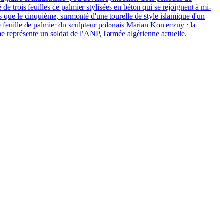
sé de trois feuilles de palmier stylisées en béton qui se rejoignent à mi-
s que le cinquième, surmonté d'une tourelle de style islamique d'un
 feuille de palmier du sculpteur polonais Marian Konieczny : la
e représente un soldat de l’ANP, l'armée algérienne actuelle.