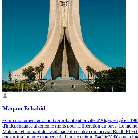
Maqam Echahid
est un monument aux morts surplombant la ville d'Alger, érigé en 1982 
d'indépendance algérienne morts pour la libération du pays. Le mémoria
Mahcoul et au nord de l'esplanade du centre commercial Riadh El Fet
construit selon une maquette de l’artiste peintre Bachir Yellès qui a ima