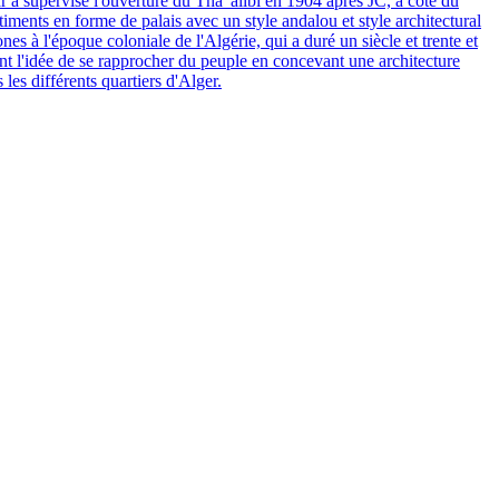
r a supervisé l'ouverture du Tha' alibi en 1904 après JC, à côté du
timents en forme de palais avec un style andalou et style architectural
es à l'époque coloniale de l'Algérie, qui a duré un siècle et trente et
nt l'idée de se rapprocher du peuple en concevant une architecture
les différents quartiers d'Alger.