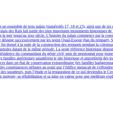
lais des Raïs fait partie des plus importants monuments historiques de la
 la mer jusqu'au xixe siècle. L'histoire du palais commence par la co
e désigne successivement par les noms Quaâ-Essour (bas du rempart), Se
fut donné à la suite de la construction des remparts pendant la colonisat
adastrales datant de la même période. La seule référence historique dispo
résidence du commandant du génie civil, puis de pensionnat pour jeunes f
familles algériennes squattèrent le site historique et apportèrent des 
ces dans un état de conservation extraordinaire (les familles badigeonnai
 des conséquences néfastes au point que l’édifice menaçait de s'effondrer
s squatteurs, puis l’étude et la restauration de ce qui deviendra le Cen
ajeure, sa réhabilitation et sa mise en valeur pour une meilleure exploi