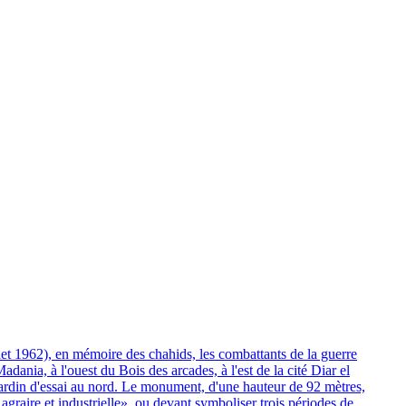
let 1962), en mémoire des chahids, les combattants de la guerre
ania, à l'ouest du Bois des arcades, à l'est de la cité Diar el
rdin d'essai au nord. Le monument, d'une hauteur de 92 mètres,
 agraire et industrielle», ou devant symboliser trois périodes de