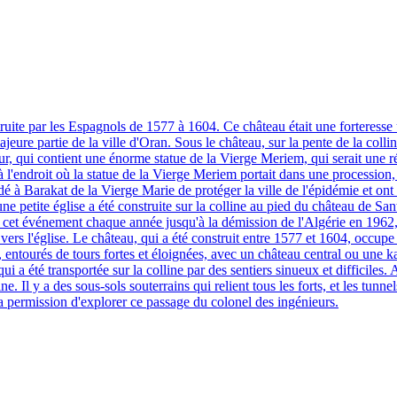
uite par les Espagnols de 1577 à 1604. Ce château était une forteresse uti
ajeure partie de la ville d'Oran. Sous le château, sur la pente de la colli
our, qui contient une énorme statue de la Vierge Meriem, qui serait une 
 l'endroit où la statue de la Vierge Meriem portait dans une procession, 
é à Barakat de la Vierge Marie de protéger la ville de l'épidémie et ont bé
e petite église a été construite sur la colline au pied du château de San
 cet événement chaque année jusqu'à la démission de l'Algérie en 1962, l
ers l'église. Le château, qui a été construit entre 1577 et 1604, occupe 
entourés de tours fortes et éloignées, avec un château central ou une ka
qui a été transportée sur la colline par des sentiers sinueux et difficiles.
ne. Il y a des sous-sols souterrains qui relient tous les forts, et les tun
r la permission d'explorer ce passage du colonel des ingénieurs.