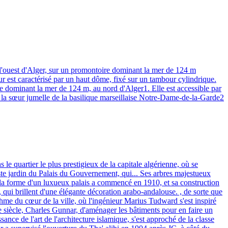
 l'ouest d'Alger, sur un promontoire dominant la mer de 124 m
eur est caractérisé par un haut dôme, fixé sur un tambour cylindrique.
oire dominant la mer de 124 m, au nord d'Alger1. Elle est accessible par
 la sœur jumelle de la basilique marseillaise Notre-Dame-de-la-Garde2
le quartier le plus prestigieux de la capitale algérienne, où se
ste jardin du Palais du Gouvernement, qui... Ses arbres majestueux
 la forme d'un luxueux palais a commencé en 1910, et sa construction
, qui brillent d'une élégante décoration arabo-andalouse. , de sorte que
thme du cœur de la ville, où l'ingénieur Marius Tudward s'est inspiré
Xe siècle, Charles Gunnar, d'aménager les bâtiments pour en faire un
ance de l'art de l'architecture islamique, s'est approché de la classe