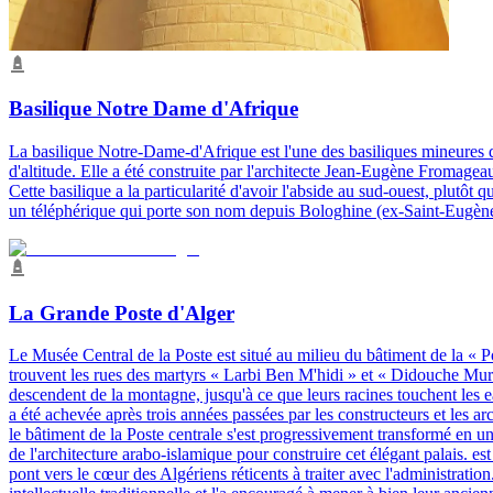
Basilique Notre Dame d'Afrique
La basilique Notre-Dame-d'Afrique est l'une des basiliques mineures d
d'altitude. Elle a été construite par l'architecte Jean-Eugène Fromagea
Cette basilique a la particularité d'avoir l'abside au sud-ouest, plutô
un téléphérique qui porte son nom depuis Bologhine (ex-Saint-Eugène)
La Grande Poste d'Alger
Le Musée Central de la Poste est situé au milieu du bâtiment de la « Po
trouvent les rues des martyrs « Larbi Ben M'hidi » et « Didouche Mura
descendent de la montagne, jusqu'à ce que leurs racines touchent les 
a été achevée après trois années passées par les constructeurs et les ar
le bâtiment de la Poste centrale s'est progressivement transformé en un
de l'architecture arabo-islamique pour construire cet élégant palais. 
pont vers le cœur des Algériens réticents à traiter avec l'administratio