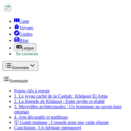
Carte
Voyage
Guides
Blog
Langue
Se connecter
Sommaire
Sommaire
Points clés à retenir
1. Le joyau caché de la Casbah : Khdaouj El Amia
2. La légende de Khdaouj : Entre mythe et réalité
3. Merveilles architecturales : Un hommage au savoir-faire
ottoman
4. Arts décoratifs et traditions
💡 Guide pratique : Conseils pour une visite réussie
Conclusion : Un héritage intemporel