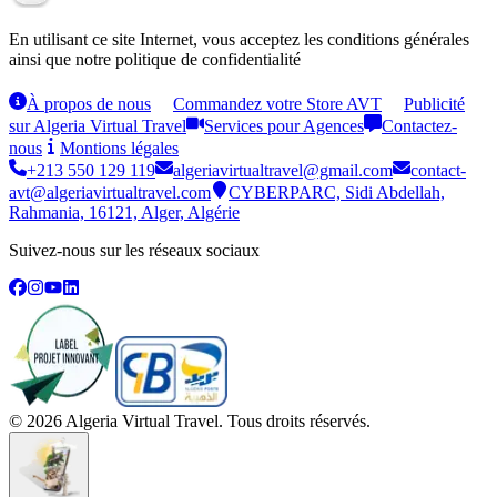
En utilisant ce site Internet, vous acceptez les conditions générales
ainsi que notre politique de confidentialité
À propos de nous
Commandez votre Store AVT
Publicité
sur Algeria Virtual Travel
Services pour Agences
Contactez-
nous
Montions légales
+213 550 129 119
algeriavirtualtravel@gmail.com
contact-
avt@algeriavirtualtravel.com
CYBERPARC, Sidi Abdellah,
Rahmania, 16121, Alger, Algérie
Suivez-nous sur les réseaux sociaux
©
2026
Algeria Virtual Travel. Tous droits réservés.