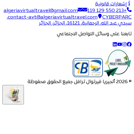
إشعارات قانونية
algeriavirtualtravel@gmail.com
+213 550 129 119
CYBERPARC،
contact-avt@algeriavirtualtravel.com
سيدي عبد الله، الرحمانية، 16121، الجزائر، الجزائر
تابعنا على وسائل التواصل الاجتماعي
©
2026
ألجيريا فيرتوال ترافل جميع الحقوق محفوظة