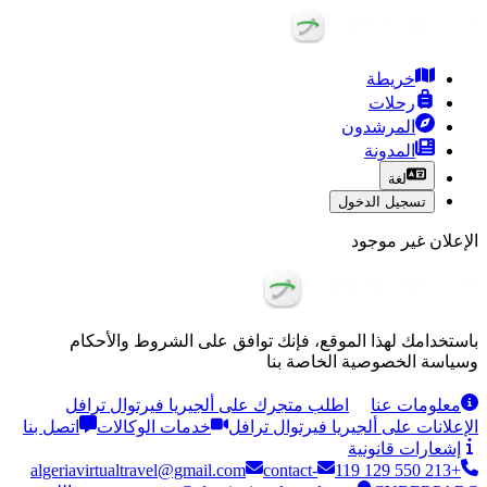
خريطة
رحلات
المرشدون
المدونة
لغة
تسجيل الدخول
الإعلان غير موجود
باستخدامك لهذا الموقع، فإنك توافق على الشروط والأحكام
وسياسة الخصوصية الخاصة بنا
معلومات عنا
اطلب متجرك على ألجيريا فيرتوال ترافل
الإعلانات على ألجيريا فيرتوال ترافل
خدمات الوكالات
اتصل بنا
إشعارات قانونية
algeriavirtualtravel@gmail.com
contact-
+213 550 129 119