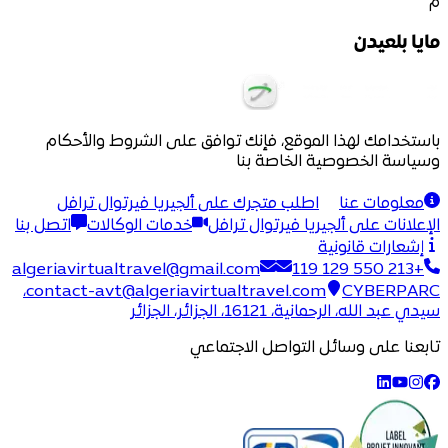
م
مايا بلعيدن
باستخدامك لهذا الموقع، فإنك توافق على الشروط والأحكام
وسياسة الخصوصية الخاصة بنا
معلومات عنا
اطلب متجرك على ألجيريا فيرتوال ترافل
الإعلانات على ألجيريا فيرتوال ترافل
خدمات الوكالات
اتصل بنا
إشعارات قانونية
algeriavirtualtravel@gmail.com
+213 550 129 119
CYBERPARC،
contact-avt@algeriavirtualtravel.com
سيدي عبد الله، الرحمانية، 16121، الجزائر، الجزائر
تابعنا على وسائل التواصل الاجتماعي