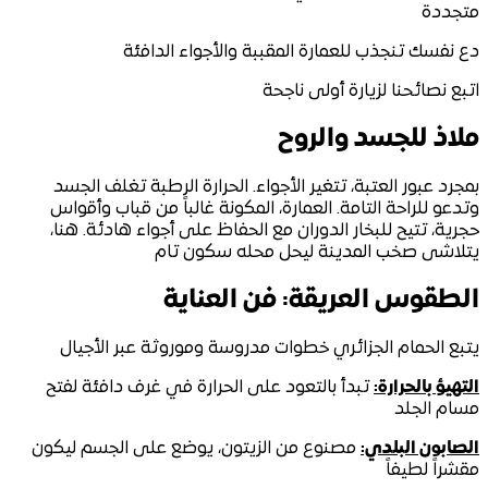
متجددة
دع نفسك تنجذب للعمارة المقببة والأجواء الدافئة
اتبع نصائحنا لزيارة أولى ناجحة
ملاذ للجسد والروح
بمجرد عبور العتبة، تتغير الأجواء. الحرارة الرطبة تغلف الجسد
وتدعو للراحة التامة. العمارة، المكونة غالباً من قباب وأقواس
حجرية، تتيح للبخار الدوران مع الحفاظ على أجواء هادئة. هنا،
يتلاشى صخب المدينة ليحل محله سكون تام
الطقوس العريقة: فن العناية
يتبع الحمام الجزائري خطوات مدروسة وموروثة عبر الأجيال
التهيؤ بالحرارة:
تبدأ بالتعود على الحرارة في غرف دافئة لفتح
مسام الجلد
الصابون البلدي:
مصنوع من الزيتون، يوضع على الجسم ليكون
مقشراً لطيفاً