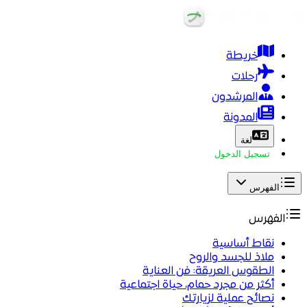
خريطة
رحلات
المرشدون
المدونة
لغة
تسجيل الدخول
الفهرس
الفهرس
نقاط أساسية
ملاذ للجسد والروح
الطقوس العريقة: فن العناية
أكثر من مجرد حمام، حياة اجتماعية
نصائح عملية لزيارتك