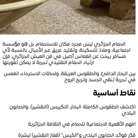
الحمام الجزائري ليس مجرد مكان للاستحمام، بل هو مؤسسة
اجتماعية، وملاذ للسكينة، وتقليد عريق عبر الأجيال. بالنسبة لأي
مسافر يبحث عن انغماس أصيل في فن العيش الجزائري، فإن
ارتياد الحمام التقليدي تجربة لا يمكن تفويتها
بين البخار الدافئ، والطقوس العريقة، ولحظات الاسترخاء، انغمس
في تجربة تنقي الجسد وتريح الروح
نقاط أساسية
اكتشف الطقوس الكاملة: البخار، التكييس (التقشير)، والصابون
البلدي
افهم الأهمية الاجتماعية للحمام في الثقافة الجزائرية
قدّر فوائد الصابون البلدي و"الكيس" (قفاز التقشير) لبشرة