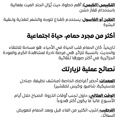
التكييس (الكيس):
أهم خطوة، حيث يُزال الجلد الميت بفعالية
باستخدام قفاز خشن
الطين أو الغاسول:
يستخدم كقناع للوجه والشعر لتغذية وتنقية
البشرة
أكثر من مجرد حمام، حياة اجتماعية
تاريخياً، كان الحمام قلب الحياة في الأحياء. هو مساحة للالتقاء
والحديث. بالنسبة للزائر، هي فرصة نادرة لمشاهدة الكرم والمودة
الجزائرية في أكثر صورها تلقائية
نصائح عملية لزيارتك
المعدات:
أحضر أغراضك الخاصة (مناشف نظيفة، صنادل
بلاستيكية، شامبو، وكيس للتقشير)
الوقت المثالي:
حاول تجنب أوقات الذروة؛ الصباح خلال أيام
الأسبوع غالباً ما يكون أكثر هدوءاً
الترطيب:
اشرب الكثير من الماء قبل وبعد الحمام لتعويض
السوائل