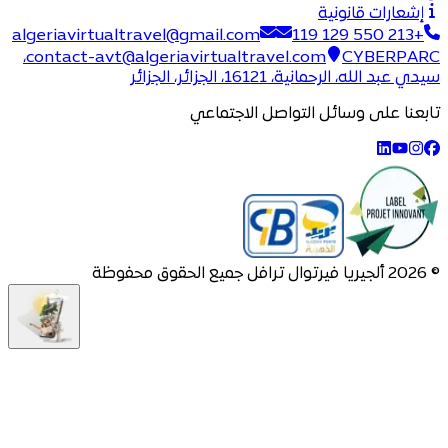
إشعارات قانونية
algeriavirtualtravel@gmail.com
+213 550 129 119
CYBERPARC،
contact-avt@algeriavirtualtravel.com
سيدي عبد الله، الرحمانية، 16121، الجزائر، الجزائر
تابعنا على وسائل التواصل الاجتماعي
©
2026
ألجيريا فيرتوال ترافل جميع الحقوق محفوظة